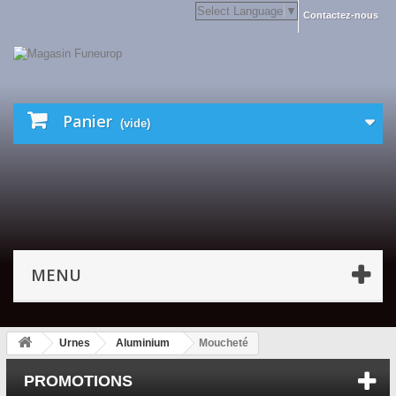
Select Language
▼
Contactez-nous
Panier
(vide)
MENU
Urnes
Aluminium
Moucheté
PROMOTIONS