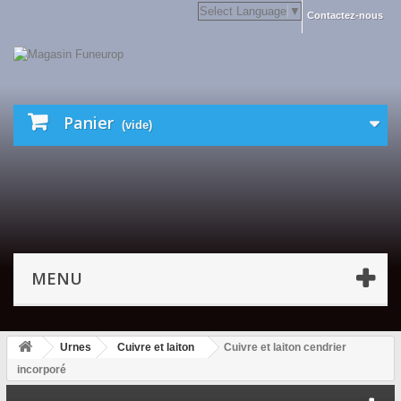
Select Language
▼
Contactez-nous
Panier
(vide)
MENU
Urnes
Cuivre et laiton
Cuivre et laiton cendrier
incorporé