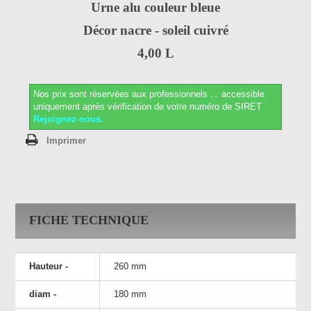
Urne alu couleur bleue
Décor nacre - soleil cuivré
4,00 L
Nos prix sont réservées aux professionnels ...
accessible
uniquement après vérification de votre numéro de SIRET
Rejoignez-nous.
Imprimer
FICHE TECHNIQUE
Hauteur -
260 mm
diam -
180 mm