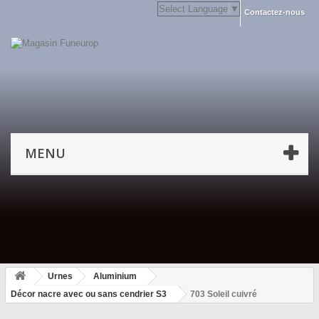
Select Language
▼
Contactez-nous
MENU
Urnes
Aluminium
Décor nacre avec ou sans cendrier S3
703 Soleil cuivré